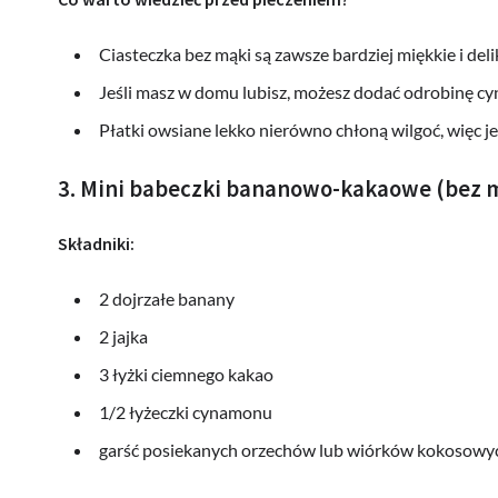
Ciasteczka bez mąki są zawsze bardziej miękkie i delik
Jeśli masz w domu lubisz, możesz dodać odrobinę cyn
Płatki owsiane lekko nierówno chłoną wilgoć, więc je
3. Mini babeczki bananowo-kakaowe (bez m
Składniki:
2 dojrzałe banany
2 jajka
3 łyżki ciemnego kakao
1/2 łyżeczki cynamonu
garść posiekanych orzechów lub wiórków kokosowy