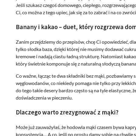
Jeśli szukasz czegoś domowego, ciepłego, rozgrzewające
Ci, co można z tego upiec, jak się za to zabrać i na co zwró
Banany i kakao – duet, który rozgrzewa dom
Zanim przejdziemy do przepisów, chcę Ci opowiedzieć, dla
tylko słodka baza, dzięki której nie musimy dodawać cukru 
kremowe i nadają ciastu ładną strukturę. Natomiast kakao,
który świetnie komponuje się z naturalną słodyczą banana
Co ważne, łącząc te dwa składniki bez mąki, pozbawiamy s
węglowodanów, co niekiedy pomaga nie tylko przy lekkich 
do tego takie desery bardzo często są na tyle elastyczne, ż
doświadczenia w pieczeniu.
Dlaczego warto zrezygnować z mąki?
Może już zauważyłaś, że hodowla mąki czasem bywa kapryśn
konsystencja… A co, jeśli po prostu damy sobie na chwilę 