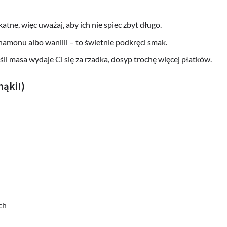
atne, więc uważaj, aby ich nie spiec zbyt długo.
amonu albo wanilii – to świetnie podkręci smak.
śli masa wydaje Ci się za rzadka, dosyp trochę więcej płatków.
ąki!)
ch