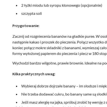
2 łyżki miodu lub syropu klonowego (opcjonalnie)
szczypta soli
Przygotowanie:
Zacznij od rozgniecenia bananów na gładkie puree. W osobn
następnie kakao i proszek do pieczenia. Połącz wszystko d
koniec połącz mokre składniki z bananami, wymieszaj całość
formy wyłożonej papierem do pieczenia i piecz w 180 sto
Wychodzi bardzo wilgotne, prawie brownie. Idealne na po
Kilka praktycznych uwag:
Wybieraj dobrze dojrzałe banany – im słodsze i miększe
Nie trzeba dodawać cukru, bo banany same są słodkie,
Jeśli masz alergię na jajka, spróbuj zrobić tę wersj