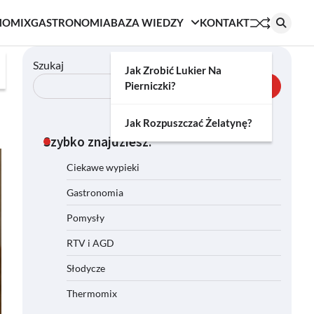
MOMIX
GASTRONOMIA
BAZA WIEDZY
KONTAKT
Szukaj
Jak Zrobić Lukier Na
Pierniczki?
Szukaj
Jak Rozpuszczać Żelatynę?
Szybko znajdziesz:
Ciekawe wypieki
Gastronomia
Pomysły
RTV i AGD
Słodycze
Thermomix