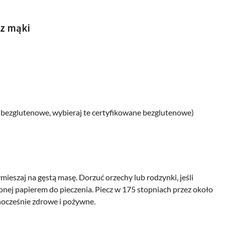
ez mąki
ły bezglutenowe, wybieraj te certyfikowane bezglutenowe)
ieszaj na gęstą masę. Dorzuć orzechy lub rodzynki, jeśli
ożonej papierem do pieczenia. Piecz w 175 stopniach przez około
dnocześnie zdrowe i pożywne.