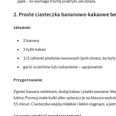
jajek – to wymaga trochę praktyki, ale działa.
2. Proste ciasteczka bananowo-kakaowe b
Składniki:
2 banany
3 łyżki kakao
1/2 szklanki płatków owsianych (jeśli chcesz, by by
garść orzechów lub rodzynków – opcjonalnie
Przygotowanie:
Zgnieć banany widelcem, dodaj kakao i płatki owsiane. Wym
lubisz. Formuj małe kulki albo spłaszcz je na blaszce wył
15 minut. Ciasteczka wyjdą miękkie i lekko ciągnące, a je
Co warto wiedzieć przed pieczeniem?