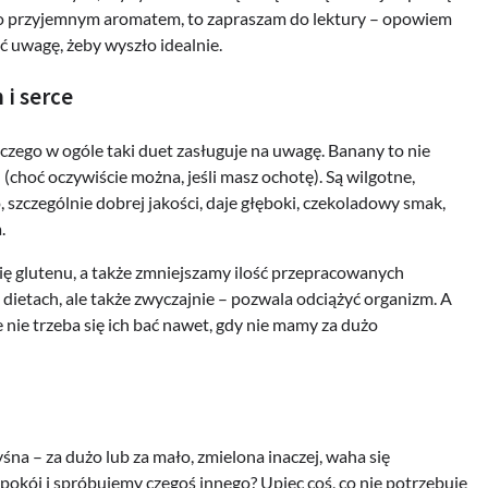
go przyjemnym aromatem, to zapraszam do lektury – opowiem
cić uwagę, żeby wyszło idealnie.
 i serce
czego w ogóle taki duet zasługuje na uwagę. Banany to nie
(choć oczywiście można, jeśli masz ochotę). Są wilgotne,
 szczególnie dobrej jakości, daje głęboki, czekoladowy smak,
.
ię glutenu, a także zmniejszamy ilość przepracowanych
dietach, ale także zwyczajnie – pozwala odciążyć organizm. A
e nie trzeba się ich bać nawet, gdy nie mamy za dużo
a – za dużo lub za mało, zmielona inaczej, waha się
spokój i spróbujemy czegoś innego? Upiec coś, co nie potrzebuje