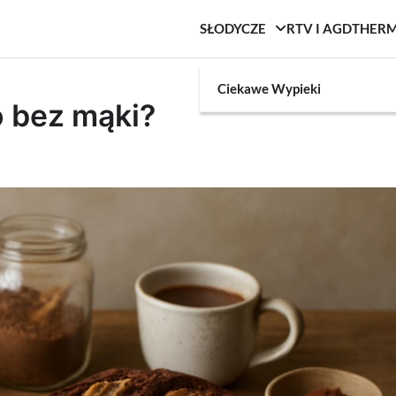
SŁODYCZE
RTV I AGD
THER
Ciekawe Wypieki
o bez mąki?