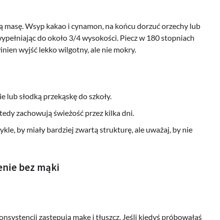
itą masę. Wsyp kakao i cynamon, na końcu dorzuć orzechy lub
wypełniając do około 3/4 wysokości. Piecz w 180 stopniach
ien wyjść lekko wilgotny, ale nie mokry.
ie lub słodką przekąskę do szkoły.
edy zachowują świeżość przez kilka dni.
kle, by miały bardziej zwartą strukturę, ale uważaj, by nie
enie bez mąki
 konsystencji zastępują mąkę i tłuszcz. Jeśli kiedyś próbowałaś