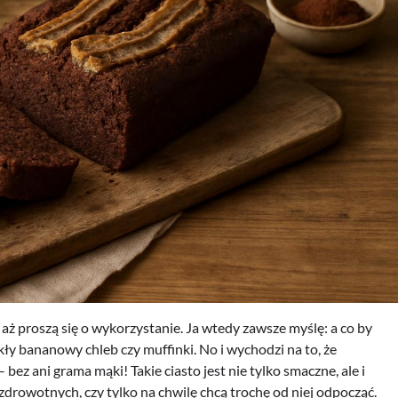
 aż proszą się o wykorzystanie. Ja wtedy zawsze myślę: a co by
ły bananowy chleb czy muffinki. No i wychodzi na to, że
bez ani grama mąki! Takie ciasto jest nie tylko smaczne, ale i
 zdrowotnych, czy tylko na chwilę chcą trochę od niej odpocząć.