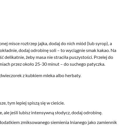
ej misce roztrzep jajka, dodaj do nich miód (lub syrop), a
okładnie, dodaj odrobinę soli – to wyciągnie smak kakao. Na
 delikatnie, żeby masa nie straciła puszystości. Przelej do
pniach przez około 25-30 minut – do suchego patyczka.
dwieczorek z kubkiem mleka albo herbaty.
, tym lepiej spiszą się w cieście.
 ale jeśli lubisz intensywną słodycz, dodaj odrobinę.
ę z dodatkiem zmiksowanego siemienia lnianego jako zamiennik