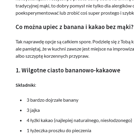
tradycyjnej mąki, to dobry pomysł nie tylko dla alergików c
poeksperymentować lub zrobić coś super prostego i szybki
Co można upiec z banana i kakao bez mąki?
Tak naprawdę opcje są całkiem spore. Podzielę się z Tobą k
ale pamiętaj, że w kuchni zawsze jest miejsce na improwiza
albo szczyptę korzennych przypraw.
1. Wilgotne ciasto bananowo-kakaowe
Składniki:
3 bardzo dojrzałe banany
3 jajka
4 łyżki kakao (najlepiej naturalnego, niesłodzonego)
1 łyżeczka proszku do pieczenia