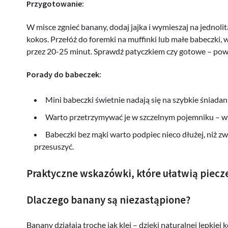
Przygotowanie:
W misce zgnieć banany, dodaj jajka i wymieszaj na jednol
kokos. Przełóż do foremki na muffinki lub małe babeczki, 
przez 20-25 minut. Sprawdź patyczkiem czy gotowe – powin
Porady do babeczek:
Mini babeczki świetnie nadają się na szybkie śniadan
Warto przetrzymywać je w szczelnym pojemniku – wt
Babeczki bez mąki warto podpiec nieco dłużej, niż zwy
przesuszyć.
Praktyczne wskazówki, które ułatwią piecz
Dlaczego banany są niezastąpione?
Banany działają trochę jak klej – dzięki naturalnej lepkiej