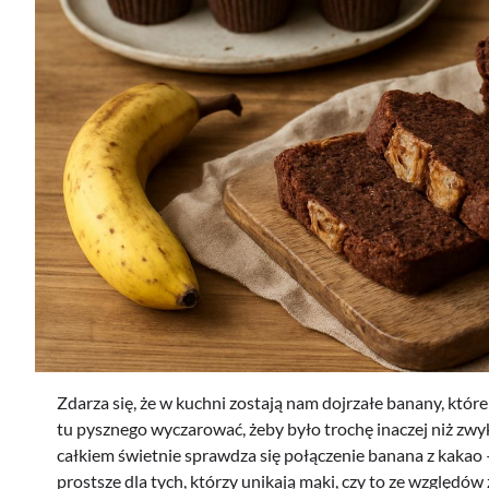
Zdarza się, że w kuchni zostają nam dojrzałe banany, które
tu pysznego wyczarować, żeby było trochę inaczej niż zwyk
całkiem świetnie sprawdza się połączenie banana z kakao – 
prostsze dla tych, którzy unikają mąki, czy to ze względów