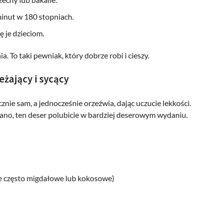
minut w 180 stopniach.
ę je dzieciom.
. To taki pewniak, który dobrze robi i cieszy.
żający i sycący
znie sam, a jednocześnie orzeźwia, dając uczucie lekkości.
 rano, ten deser polubicie w bardziej deserowym wydaniu.
ie często migdałowe lub kokosowe)