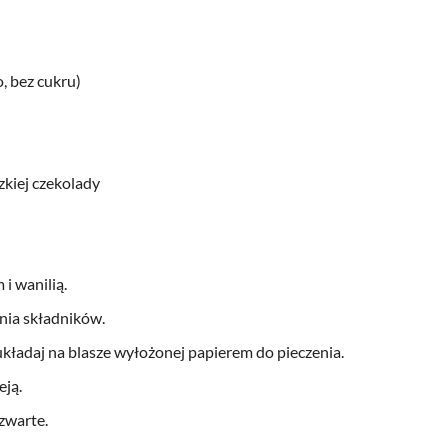
, bez cukru)
kiej czekolady
i wanilią.
enia składników.
 układaj na blasze wyłożonej papierem do pieczenia.
eją.
zwarte.