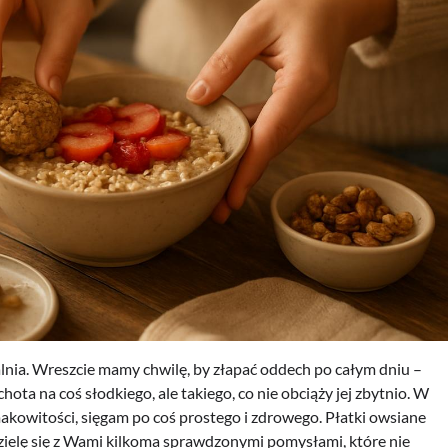
lnia. Wreszcie mamy chwilę, by złapać oddech po całym dniu –
hota na coś słodkiego, ale takiego, co nie obciąży jej zbytnio. W
kowitości, sięgam po coś prostego i zdrowego. Płatki owsiane
zielę się z Wami kilkoma sprawdzonymi pomysłami, które nie