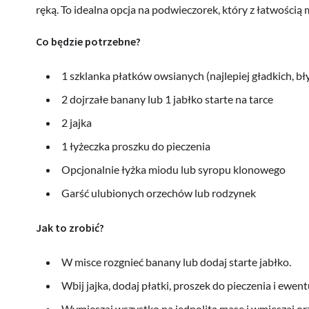
ręką. To idealna opcja na podwieczorek, który z łatwością 
Co będzie potrzebne?
1 szklanka płatków owsianych (najlepiej gładkich, b
2 dojrzałe banany lub 1 jabłko starte na tarce
2 jajka
1 łyżeczka proszku do pieczenia
Opcjonalnie łyżka miodu lub syropu klonowego
Garść ulubionych orzechów lub rodzynek
Jak to zrobić?
W misce rozgnieć banany lub dodaj starte jabłko.
Wbij jajka, dodaj płatki, proszek do pieczenia i ewent
Wymieszaj wszystko na jednolitą masę i wmieszaj orz