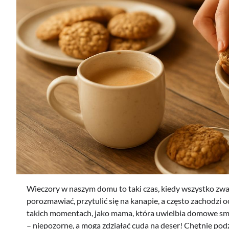
Wieczory w naszym domu to taki czas, kiedy wszystko zwa
porozmawiać, przytulić się na kanapie, a często zachodzi oc
takich momentach, jako mama, która uwielbia domowe sma
– niepozorne, a mogą zdziałać cuda na deser! Chętnie pod