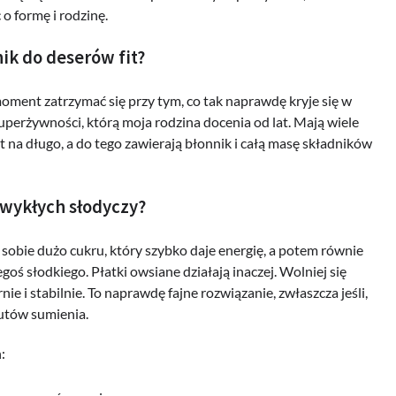
 o formę i rodzinę.
nik do deserów fit?
ment zatrzymać się przy tym, co tak naprawdę kryje się w
uperżywności, którą moja rodzina docenia od lat. Mają wiele
yt na długo, a do tego zawierają błonnik i całą masę składników
zwykłych słodyczy?
sobie dużo cukru, który szybko daje energię, a potem równie
goś słodkiego. Płatki owsiane działają inaczej. Wolniej się
ie i stabilnie. To naprawdę fajne rozwiązanie, zwłaszcza jeśli,
zutów sumienia.
: