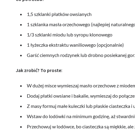
1,5 szklanki płatków owsianych
1 szklanka masła orzechowego (najlepiej naturalnego
1/3 szklanki miodu lub syropu klonowego
1 łyżeczka ekstraktu waniliowego (opcjonalnie)
Garść ciemnych rodzynek lub drobno posiekanej gorz
Jak zrobić? To proste:
W dużej misce wymieszaj masło orzechowe z miodem 
Dodaj płatki owsiane i bakalie, wymieszaj do połącz
Z masy formuj małe kuleczki lub płaskie ciasteczka i
Wstaw do lodówki na minimum godzinę, aż stwardni
Przechowuj w lodówce, bo ciasteczka są miękkie, ale 