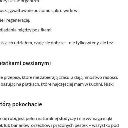
oczyszczać organizm.
dnoszą gwałtownie poziomu cukru we krwi.
e i regenerację.
djadania między posiłkami.
 z ich udziałem, czuję się dobrze – nie tylko wtedy, ale też
 płatkami owsianymi
przepisy, które nie zabierają czasu, a dają mnóstwo radości.
azując na płatkach, które najczęściej mam w kuchni. Niski
którą pokochacie
 się robi, jest pełen naturalnej słodyczy i nie wymaga mąki
ek lub bananów, orzechów i prażonych pestek – wszystko pod