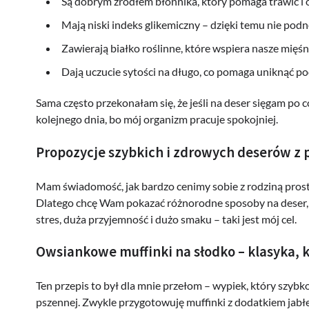
Są dobrym źródłem błonnika, który pomaga trawić i 
Mają niski indeks glikemiczny – dzięki temu nie po
Zawierają białko roślinne, które wspiera nasze mięśni
Dają uczucie sytości na długo, co pomaga uniknąć po
Sama często przekonałam się, że jeśli na deser sięgam po coś
kolejnego dnia, bo mój organizm pracuje spokojniej.
Propozycje szybkich i zdrowych deserów z
Mam świadomość, jak bardzo cenimy sobie z rodziną proste 
Dlatego chcę Wam pokazać różnorodne sposoby na deser, b
stres, duża przyjemność i dużo smaku – taki jest mój cel.
Owsiankowe muffinki na słodko – klasyka, 
Ten przepis to był dla mnie przełom – wypiek, który szybko
pszennej. Zwykle przygotowuję muffinki z dodatkiem jabł