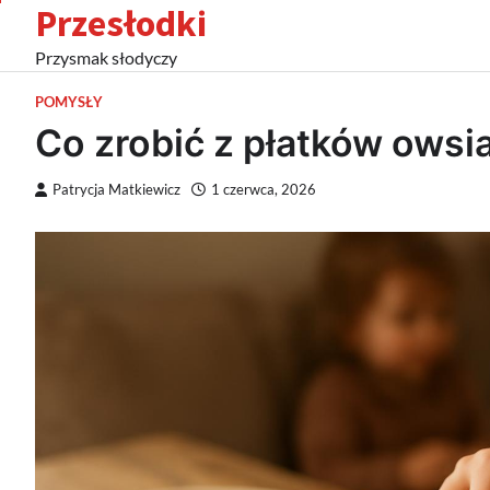
Przesłodki
Skip
to
Przysmak słodyczy
content
POMYSŁY
Co zrobić z płatków owsia
Patrycja Matkiewicz
1 czerwca, 2026