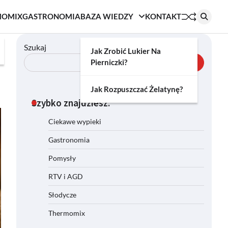
MOMIX
GASTRONOMIA
BAZA WIEDZY
KONTAKT
Szukaj
Jak Zrobić Lukier Na
Pierniczki?
Szukaj
Jak Rozpuszczać Żelatynę?
Szybko znajdziesz:
Ciekawe wypieki
Gastronomia
Pomysły
RTV i AGD
Słodycze
Thermomix