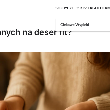
SŁODYCZE
RTV I AGD
THER
Ciekawe Wypieki
nych na deser fit?