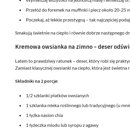
Przełóż do foremek na muffinki i piecz około 20-25 
Poczekaj, aż lekkie przestygną – tak najczęściej podaj
Smakują świetnie na ciepło i równie dobrze następnego dnia
Kremowa owsianka na zimno – deser odświe
Latem to prawdziwy ratunek – deser, który robi się praktyc
Zamiast klasycznej owsianki na ciepło, która jest świetna
Składniki na 2 porcje:
1/2 szklanki płatków owsianych
1 szklanka mleka roślinnego lub tradycyjnego (u mn
1 łyżka nasion chia
1 łyżeczka miodu lub syropu z agawy