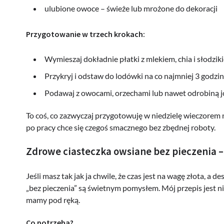
ulubione owoce – świeże lub mrożone do dekoracji
Przygotowanie w trzech krokach:
Wymieszaj dokładnie płatki z mlekiem, chia i słodzik
Przykryj i odstaw do lodówki na co najmniej 3 godziny
Podawaj z owocami, orzechami lub nawet odrobiną j
To coś, co zazwyczaj przygotowuję w niedzielę wieczorem
po pracy chce się czegoś smacznego bez zbędnej roboty.
Zdrowe ciasteczka owsiane bez pieczenia –
Jeśli masz tak jak ja chwile, że czas jest na wagę złota, a d
„bez pieczenia” są świetnym pomysłem. Mój przepis jest n
mamy pod ręką.
Co potrzeba?