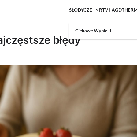
SŁODYCZE
RTV I AGD
THER
Ciekawe Wypieki
ajczęstsze błędy