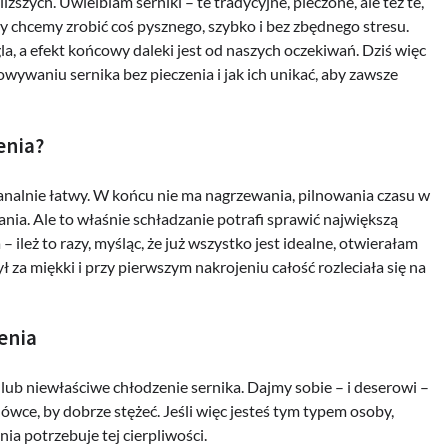
szych. Uwielbiam serniki – te tradycyjne, pieczone, ale też te,
y chcemy zrobić coś pysznego, szybko i bez zbędnego stresu.
a, a efekt końcowy daleki jest od naszych oczekiwań. Dziś więc
owywaniu sernika bez pieczenia i jak ich unikać, aby zawsze
enia?
banalnie łatwy. W końcu nie ma nagrzewania, pilnowania czasu w
ania. Ale to właśnie schładzanie potrafi sprawić największą
ileż to razy, myśląc, że już wszystko jest idealne, otwierałam
ł za miękki i przy pierwszym nakrojeniu całość rozleciała się na
enia
ub niewłaściwe chłodzenie sernika. Dajmy sobie – i deserowi –
wce, by dobrze stężeć. Jeśli więc jesteś tym typem osoby,
nia potrzebuje tej cierpliwości.