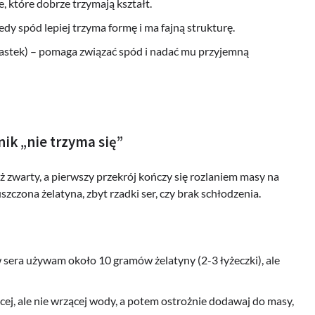
e, które dobrze trzymają kształt.
edy spód lepiej trzyma formę i ma fajną strukturę.
iastek) – pomaga związać spód i nadać mu przyjemną
nik „nie trzyma się”
niż zwarty, a pierwszy przekrój kończy się rozlaniem masy na
szczona żelatyna, zbyt rzadki ser, czy brak schłodzenia.
sera używam około 10 gramów żelatyny (2-3 łyżeczki), ale
ącej, ale nie wrzącej wody, a potem ostrożnie dodawaj do masy,