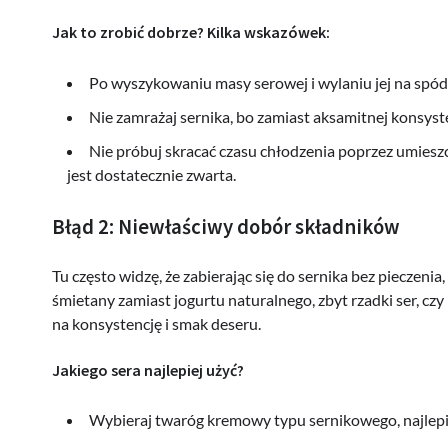
Jak to zrobić dobrze? Kilka wskazówek:
Po wyszykowaniu masy serowej i wylaniu jej na spód, 
Nie zamrażaj sernika, bo zamiast aksamitnej konsyste
Nie próbuj skracać czasu chłodzenia poprzez umieszc
jest dostatecznie zwarta.
Błąd 2: Niewłaściwy dobór składników
Tu często widzę, że zabierając się do sernika bez pieczen
śmietany zamiast jogurtu naturalnego, zbyt rzadki ser, c
na konsystencję i smak deseru.
Jakiego sera najlepiej użyć?
Wybieraj twaróg kremowy typu sernikowego, najlepiej