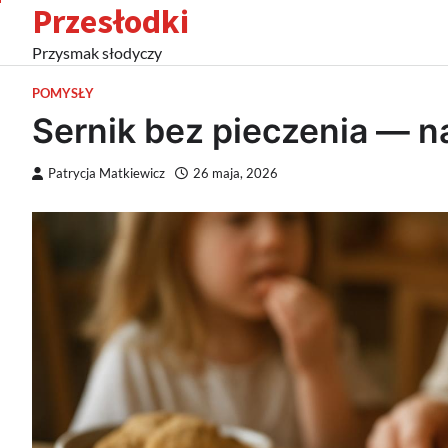
Przesłodki
Skip
to
Przysmak słodyczy
content
POMYSŁY
Sernik bez pieczenia — n
Patrycja Matkiewicz
26 maja, 2026