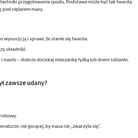
j techniki przygotowania spodu. Podstawa może być tak twarda,
ię pod ciężarem masy.
o wysuszy ją i sprawi, że stanie się twarda.
zy składniki.
a i masło – dobrze dociskaj mieszankę łyżką lub dnem szklanki,
był zawsze udany?
rnikowy.
aturze, nie gorącej, by masa nie „zwarzyła się”.