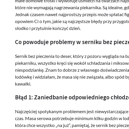
małe domowe troski i wywołuje uśmiech na twarzach najbliż
które nie wymagają nagrzewania piekarnika. Są idealne, gd
Jednak czasem nawet najprostszy przepis może spłatać figl
opowiem Ci o tym, jakie są najczęstsze błędy przy przygot
słodko i przytulnie kończyć dzień.
Co powoduje problemy w serniku bez piecz
Sernik bez pieczenia to deser, który z pozoru wygląda na 
piekarniku, wszystko kręci się wokół schładzania i miksow
niespodziankę. Znam to dobrze z własnego doświadczenia – 
lodówkę i widziałam, że masa się nie związała, albo spód by
kawałki.
Błąd 1: Zaniedbanie odpowiedniego chłodz
Najczęściej spotykanym problemem jest niewystarczające l
czas. Masa serowa potrzebuje minimum kilku godzin w lodó
która chce wszystko „na już”, pamiętaj, że sernik bez piecze