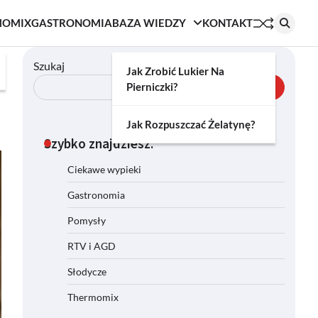
MOMIX
GASTRONOMIA
BAZA WIEDZY
KONTAKT
Szukaj
Jak Zrobić Lukier Na
Pierniczki?
Szukaj
Jak Rozpuszczać Żelatynę?
Szybko znajdziesz:
Ciekawe wypieki
Gastronomia
Pomysły
RTV i AGD
Słodycze
Thermomix