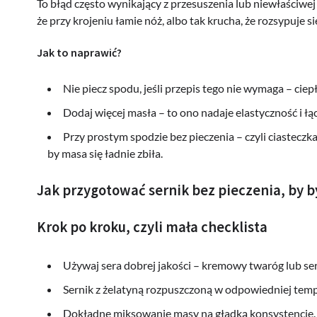
To błąd często wynikający z przesuszenia lub niewłaściwe
że przy krojeniu łamie nóż, albo tak krucha, że rozsypuje s
Jak to naprawić?
Nie piecz spodu, jeśli przepis tego nie wymaga – ciepł
Dodaj więcej masła – to ono nadaje elastyczność i łąc
Przy prostym spodzie bez pieczenia – czyli ciasteczk
by masa się ładnie zbiła.
Jak przygotować sernik bez pieczenia, by 
Krok po kroku, czyli mała checklista
Używaj sera dobrej jakości – kremowy twaróg lub se
Sernik z żelatyną rozpuszczoną w odpowiedniej temper
Dokładne miksowanie masy na gładką konsystencję.