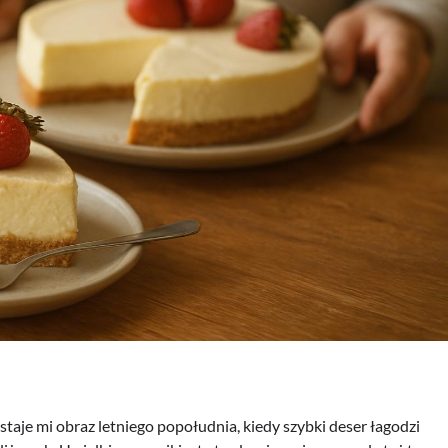
staje mi obraz letniego popołudnia, kiedy szybki deser łagodzi