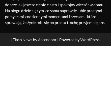
dobrze jak jeszcze ciepłe ciasto i spokojny wieczór w domu.
Na blogu dzielę się tym, co sama naprawdę lubię prostymi
pomysłami, codziennymi momentami i rzeczami, które
sprawiają, że życie robi się po prostu trochę przyjemniejsze.
| Flash News by
Ascendoor
| Powered by
WordPress
.