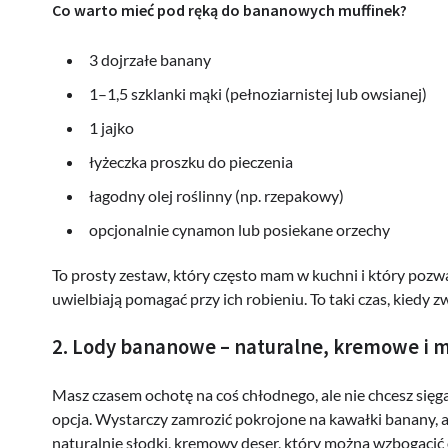
Co warto mieć pod ręką do bananowych muffinek?
3 dojrzałe banany
1–1,5 szklanki mąki (pełnoziarnistej lub owsianej)
1 jajko
łyżeczka proszku do pieczenia
łagodny olej roślinny (np. rzepakowy)
opcjonalnie cynamon lub posiekane orzechy
To prosty zestaw, który często mam w kuchni i który pozwa
uwielbiają pomagać przy ich robieniu. To taki czas, kied
2. Lody bananowe – naturalne, kremowe i 
Masz czasem ochotę na coś chłodnego, ale nie chcesz się
opcja. Wystarczy zamrozić pokrojone na kawałki banany, 
naturalnie słodki, kremowy deser, który można wzbogacić 