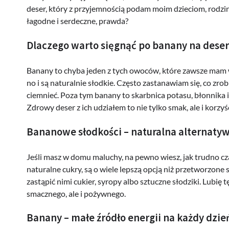
deser, który z przyjemnością podam moim dzieciom, rodzini
łagodne i serdeczne, prawda?
Dlaczego warto sięgnąć po banany na deser
Banany to chyba jeden z tych owoców, które zawsze mam w 
no i są naturalnie słodkie. Często zastanawiam się, co zrob
ciemnieć. Poza tym banany to skarbnica potasu, błonnika i 
Zdrowy deser z ich udziałem to nie tylko smak, ale i korzyś
Bananowe słodkości – naturalna alternatyw
Jeśli masz w domu maluchy, na pewno wiesz, jak trudno cza
naturalne cukry, są o wiele lepszą opcją niż przetworzone
zastąpić nimi cukier, syropy albo sztuczne słodziki. Lubię
smacznego, ale i pożywnego.
Banany – małe źródło energii na każdy dzie