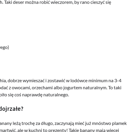
ch. Taki deser można robić wieczorem, by rano cieszyć się
wego)
hia, dobrze wymieszać i zostawić w lodówce minimum na 3-4
odać z owocami, orzechami albo jogurtem naturalnym. To taki
obiło się coś naprawdę naturalnego.
dojrzałe?
anany leżą trochę za długo, zaczynają mieć już mnóstwo plamek
 martwić, ale w kuchni to prezenty! Takie banany mają więcej