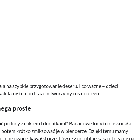
la na szybkie przygotowanie deseru. I co ważne – dzieci
y zwalniamy tempo i razem tworzymy coś dobrego.
mega proste
gać po lody z cukrem i dodatkami? Bananowe lody to doskonała
a potem krótko zmiksować je w blenderze. Dzięki temu mamy
o inne owoce, kawałki orzechów czy odrobinę kakao. Idealne na