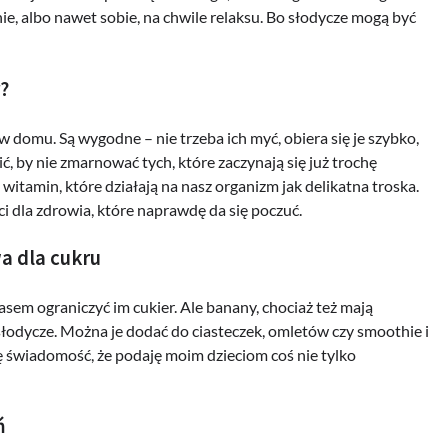
e, albo nawet sobie, na chwile relaksu. Bo słodycze mogą być
?
domu. Są wygodne – nie trzeba ich myć, obiera się je szybko,
ić, by nie zmarnować tych, które zaczynają się już trochę
witamin, które działają na nasz organizm jak delikatna troska.
ci dla zdrowia, które naprawdę da się poczuć.
a dla cukru
sem ograniczyć im cukier. Ale banany, chociaż też mają
 słodycze. Można je dodać do ciasteczek, omletów czy smoothie i
 tę świadomość, że podaję moim dzieciom coś nie tylko
ń