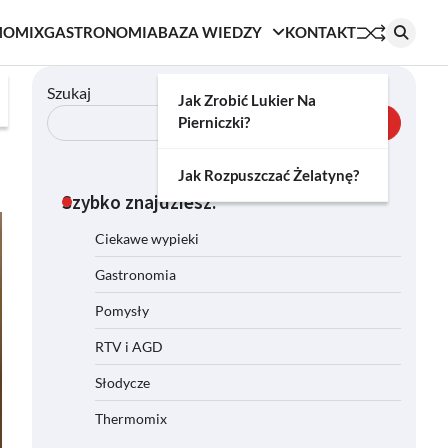
MOMIX
GASTRONOMIA
BAZA WIEDZY
KONTAKT
Szukaj
Jak Zrobić Lukier Na
Pierniczki?
Szukaj
Jak Rozpuszczać Żelatynę?
Szybko znajdziesz:
Ciekawe wypieki
Gastronomia
Pomysły
RTV i AGD
Słodycze
Thermomix