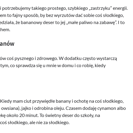
i potrzebujemy takiego prostego, szybkiego „zastrzyku” energii.
ałem to fajny sposób, by bez wyrzutów dać sobie coś słodkiego,
ziała, że bananowy deser to jej „małe paliwo na zabawę”. I to
chem.
nanów
nów coś pysznego i zdrowego. W dodatku często wystarczą
 tym, co sprawdza się u mnie w domu i co robię, kiedy
 Kiedy mam ciut przywiędłe banany i ochotę na coś słodkiego,
bo owsiana), jajko i odrobina oleju. Czasem dodaję cynamon albo
kę około 20 minut. To świetny deser do szkoły, na
ś słodkiego, ale nie za słodkiego.