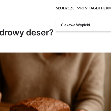
SŁODYCZE
RTV I AGD
THER
Ciekawe Wypieki
zdrowy deser?