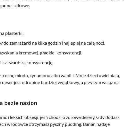
agodne i zdrowe.
na plasterki.
 do zamrażarki na kilka godzin (najlepiej na całą noc).
uzyskania kremowej, gładkiej konsystencji.
olisz twardszą konsystencję.
ochę miodu, cynamonu albo wanilii. Moje dzieci uwielbiają,
 deser jest odrobinę bardziej wyjątkowy, a przy tym wciąż na
a bazie nasion
ic i lekkich obsesji, jeśli chodzi o zdrowe desery. Gdy dodasz
inach w lodówce otrzymasz pyszny pudding. Banan nadaje