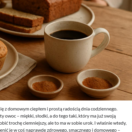
 się z domowym ciepłem i prostą radością dnia codziennego.
y owoc – miękki, słodki, a do tego taki, który ma już swoją
robić trochę ciemniejszy, ale to ma w sobie urok. I właśnie wtedy,
mienić je w coś naprawdę zdrowego, smacznego i domowego –