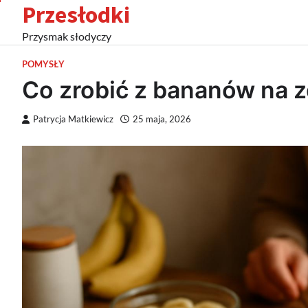
Przesłodki
Skip
to
Przysmak słodyczy
content
POMYSŁY
Co zrobić z bananów na 
Patrycja Matkiewicz
25 maja, 2026