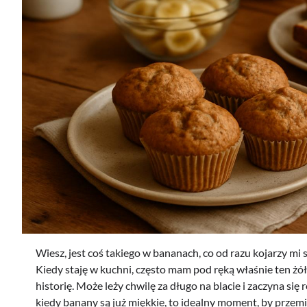
Wiesz, jest coś takiego w bananach, co od razu kojarzy mi
Kiedy staję w kuchni, często mam pod ręką właśnie ten żółt
historię. Może leży chwilę za długo na blacie i zaczyna się 
kiedy banany są już miękkie, to idealny moment, by prze