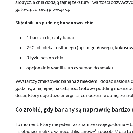
słodycz, a chia dodają fajnej tekstury i wartości odżywczy
gotową, zdrową przekąską.
Składniki na pudding bananowo-chia:
1 bardzo dojrzały banan
250 ml mleka roślinnego (np. migdałowego, kokoso
3 łyżki nasion chia
opcjonalnie wanilia lub cynamon do smaku
Wystarczy zmiksować banana z mlekiem i dodać nasiona c
godziny, a najlepiej na całą noc. Gotowy pudding można p
deser, który daje dużo energii, a jednocześnie dumę, że zr
Co zrobić, gdy banany są naprawdę bardzo 
To moment, który nie jeden raz znam ze swojego domu – b
i zrobić się miękkie w nieco „filigranowy” sposób. Może to