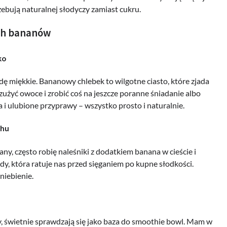
zebują naturalnej słodyczy zamiast cukru.
ych bananów
ko
dę miękkie. Bananowy chlebek to wilgotne ciasto, które zjada
zużyć owoce i zrobić coś na jeszcze poranne śniadanie albo
a i ulubione przyprawy – wszystko prosto i naturalnie.
chu
y, często robię naleśniki z dodatkiem banana w cieście i
y, która ratuje nas przed sięganiem po kupne słodkości.
niebienie.
y, świetnie sprawdzają się jako baza do smoothie bowl. Mam w