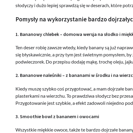
słodyczy i dużo lepiej sprawdzą się w deserach, które potr
Pomysły na wykorzystanie bardzo dojrzał
1. Bananowy chlebek – domowa wersja na słodko i mięk
Ten deser robię zawsze wtedy, kiedy banany są już napraw
się błyskawicznie, a przy tym jest świetnym pomysłem, by 
podwieczorek. Do przepisu dodaję mąkę, trochę oleju, jajk
2. Bananowe naleśniki – z bananami w środku i na wierz
Kiedy muszę szybko coś przygotować, a mam dojrzałe banan
plasterkami na wierzchu. To prawdziwa słodycz bez przesad
Przygotowanie jest szybkie, a efekt zadowoli niejedno pod
3. Smoothie bowl z bananem i owocami
Wszystkie miękkie owoce, także te bardzo dojrzałe banan