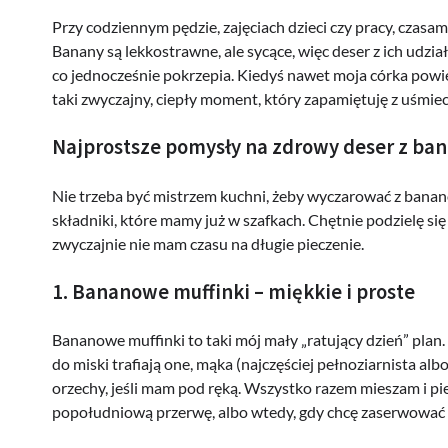
Przy codziennym pędzie, zajęciach dzieci czy pracy, czasam
Banany są lekkostrawne, ale sycące, więc deser z ich udzi
co jednocześnie pokrzepia. Kiedyś nawet moja córka powied
taki zwyczajny, ciepły moment, który zapamiętuję z uśmie
Najprostsze pomysły na zdrowy deser z ba
Nie trzeba być mistrzem kuchni, żeby wyczarować z bana
składniki, które mamy już w szafkach. Chętnie podzielę się
zwyczajnie nie mam czasu na długie pieczenie.
1. Bananowe muffinki – miękkie i proste
Bananowe muffinki to taki mój mały „ratujący dzień” plan.
do miski trafiają one, mąka (najczęściej pełnoziarnista al
orzechy, jeśli mam pod ręką. Wszystko razem mieszam i pie
popołudniową przerwę, albo wtedy, gdy chcę zaserwować co