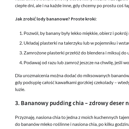
ciepłe dni, ale i na każde inne, gdy chcemy po prostu coś ł
Jak zrobić lody bananowe? Proste kroki:
Pozwól, by banany były lekko miękkie, obierz i pokrój 
Układaj plasterki na talerzyku lub w pojemniku i wstaw
Zamrożone plasterki przełóż do blendera i miksuj do 
Podawaj od razu lub zamroź jeszcze na chwilę, jeśli w
Dla urozmaicenia można dodać do miksowanych bananów tr
gdy podsypię całość kawałkami gorzkiej czekolady – wtedy
luzie.
3. Bananowy pudding chia – zdrowy deser n
Przyznaję, nasiona chia to jedna z moich kuchennych tajemn
do bananów mleko roślinne i nasiona chia, po kilku godz