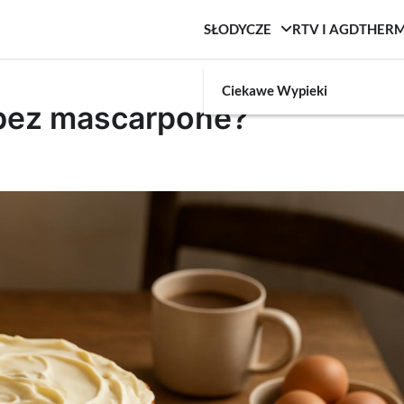
SŁODYCZE
RTV I AGD
THER
Ciekawe Wypieki
 bez mascarpone?