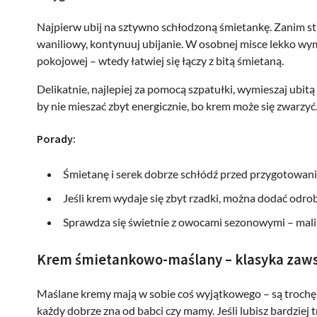
Najpierw ubij na sztywno schłodzoną śmietankę. Zanim stan
waniliowy, kontynuuj ubijanie. W osobnej misce lekko wy
pokojowej – wtedy łatwiej się łączy z bitą śmietaną.
Delikatnie, najlepiej za pomocą szpatułki, wymieszaj ubitą 
by nie mieszać zbyt energicznie, bo krem może się zwarzyć
Porady:
Śmietanę i serek dobrze schłódź przed przygotowanie
Jeśli krem wydaje się zbyt rzadki, można dodać odrob
Sprawdza się świetnie z owocami sezonowymi – maliny
Krem śmietankowo-maślany – klasyka zaws
Maślane kremy mają w sobie coś wyjątkowego – są trochę 
każdy dobrze zna od babci czy mamy. Jeśli lubisz bardziej 