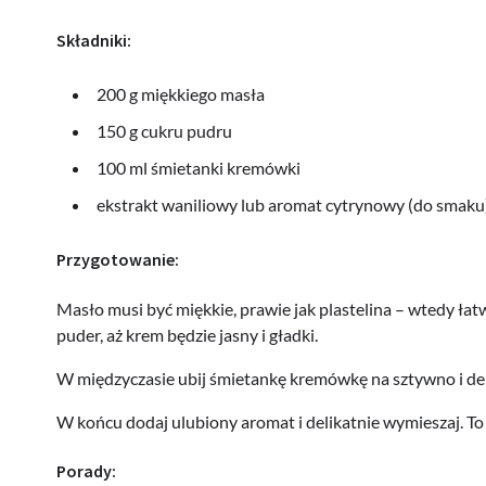
Składniki:
200 g miękkiego masła
150 g cukru pudru
100 ml śmietanki kremówki
ekstrakt waniliowy lub aromat cytrynowy (do smaku
Przygotowanie:
Masło musi być miękkie, prawie jak plastelina – wtedy łatw
puder, aż krem będzie jasny i gładki.
W międzyczasie ubij śmietankę kremówkę na sztywno i del
W końcu dodaj ulubiony aromat i delikatnie wymieszaj. To 
Porady: