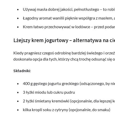
Używaj masła dobrej jakości, pełnotłustego – to rob
Łagodny aromat wanilii pięknie współgra z masłem,
Krem łatwo przechowywać w lodówce – przed podani
Lżejszy krem jogurtowy – alternatywa na ci
Kiedy pragniesz czegoś odrobinę bardziej świeżego i orzeź
doskonała opcja dla tych, którzy chcą trochę odsunąć się 
Składniki:
400 g gęstego jogurtu greckiego (odsączonego, by ni
3 łyżki miodu lub cukru pudru
2 łyżki śmietany kremówki (opcjonalnie, dla lepszej k
kilka kropli soku z cytryny (opcjonalnie, do smaku)