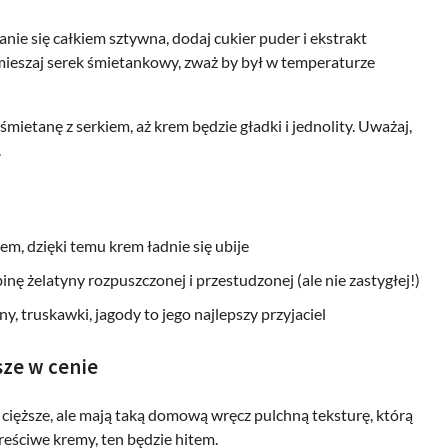
ie się całkiem sztywna, dodaj cukier puder i ekstrakt
mieszaj serek śmietankowy, zważ by był w temperaturze
śmietanę z serkiem, aż krem będzie gładki i jednolity. Uważaj,
.
m, dzięki temu krem ładnie się ubije
inę żelatyny rozpuszczonej i przestudzonej (ale nie zastygłej!)
, truskawki, jagody to jego najlepszy przyjaciel
ze w cenie
cięższe, ale mają taką domową wręcz pulchną teksturę, którą
treściwe kremy, ten będzie hitem.