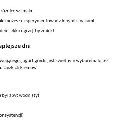
i różnicę w smaku
 ale możesz eksperymentować z innymi smakami
em lekko ogrzej, by zmiękł
eplejsze dni
wiającego, jogurt grecki jest świetnym wyborem. To też
od ciężkich kremów.
e był zbyt wodnisty)
onsystencji)