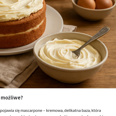
 możliwe?
e pojawia się mascarpone – kremowa, delikatna baza, która