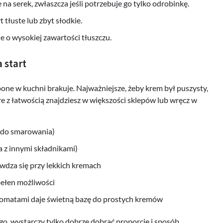
 serek, zwłaszcza jeśli potrzebuje go tylko odrobinkę.
 tłuste lub zbyt słodkie.
 o wysokiej zawartości tłuszczu.
 start
ne w kuchni brakuje. Najważniejsze, żeby krem był puszysty,
e z łatwością znajdziesz w większości sklepów lub wręcz w
 do smarowania)
 z innymi składnikami)
awdza się przy lekkich kremach
pełen możliwości
omatami daje świetną bazę do prostych kremów
, wystarczy tylko dobrze dobrać proporcje i sposób