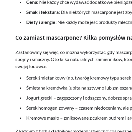
Cena:
Nie każdy chce wydawać dodatkowe pieniądze na
Smak i tekstura:
Dla niektórych mascarpone jest zbyt
Diety i alergie:
Nie każdy może jeść produkty mleczne
Co zamiast mascarpone? Kilka pomysłów na
Zastanówmy się więc, co można wykorzystać, gdy mascarpo
spójny i smaczny. Oto kilka naturalnych zamienników, któr
swojej lodówce:
Serek śmietankowy (np. twaróg kremowy typu serek
Śmietana kremówka (ubita na sztywno lub zmieszana
Jogurt grecki – zagęszczony i odsączony, dobrze spr
Serek homogenizowany – czasem niedoceniany, ale 
Kremowe masło – zmiksowane z cukrem pudrem i ar
Z każdym z tych składników możemy stworzyć coś pysznego