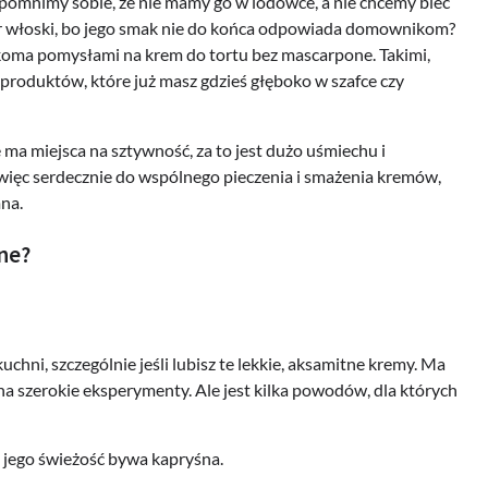
rzypomnimy sobie, że nie mamy go w lodówce, a nie chcemy biec
ser włoski, bo jego smak nie do końca odpowiada domownikom?
ilkoma pomysłami na krem do tortu bez mascarpone. Takimi,
 produktów, które już masz gdzieś głęboko w szafce czy
ma miejsca na sztywność, za to jest dużo uśmiechu i
więc serdecznie do wspólnego pieczenia i smażenia kremów,
mna.
ne?
hni, szczególnie jeśli lubisz te lekkie, aksamitne kremy. Ma
a szerokie eksperymenty. Ale jest kilka powodów, dla których
 jego świeżość bywa kapryśna.