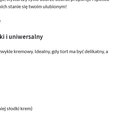
nich stanie się twoim ulubionym!
e
i i uniwersalny
ezwykle kremowy. Idealny, gdy tort ma być delikatny, a
niej słodki krem)