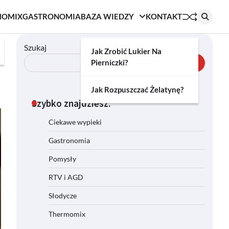
MOMIX
GASTRONOMIA
BAZA WIEDZY
KONTAKT
Szukaj
Jak Zrobić Lukier Na
Pierniczki?
Szukaj
Jak Rozpuszczać Żelatynę?
Szybko znajdziesz:
Ciekawe wypieki
Gastronomia
Pomysły
RTV i AGD
Słodycze
Thermomix