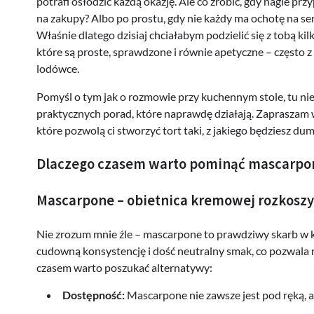
potrafi osłodzić każdą okazję. Ale co zrobić, gdy nagle p
na zakupy? Albo po prostu, gdy nie każdy ma ochotę na 
Właśnie dlatego dzisiaj chciałabym podzielić się z tobą k
które są proste, sprawdzone i równie apetyczne – często z
lodówce.
Pomyśl o tym jak o rozmowie przy kuchennym stole, tu nie 
praktycznych porad, które naprawdę działają. Zapraszam 
które pozwolą ci stworzyć tort taki, z jakiego będziesz du
Dlaczego czasem warto pominąć mascarpo
Mascarpone – obietnica kremowej rozkoszy
Nie zrozum mnie źle – mascarpone to prawdziwy skarb w kuc
cudowną konsystencję i dość neutralny smak, co pozwala n
czasem warto poszukać alternatywy:
Dostępność:
Mascarpone nie zawsze jest pod ręką, a