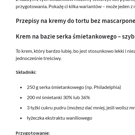
przygotowania. Pokażę ci kilka wariantów – może jeden z 
Przepisy na kremy do tortu bez mascarpon
Krem na bazie serka śmietankowego – szybk
To krem, który bardzo lubię, bo jest stosunkowo lekki i ni
jednocześnie treściwy.
Składniki:
250 g serka śmietankowego (np. Philadelphia)
200 ml śmietanki 30% lub 36%
3 łyżki cukru pudru (możesz dać mniej, jeśli wolisz m
łyżeczka ekstraktu waniliowego
Przygotowanie: