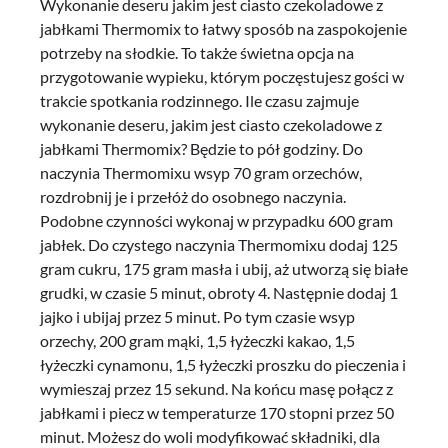
Wykonanie deseru jakim jest ciasto czekoladowe z
jabłkami Thermomix to łatwy sposób na zaspokojenie
potrzeby na słodkie. To także świetna opcja na
przygotowanie wypieku, którym poczęstujesz gości w
trakcie spotkania rodzinnego. Ile czasu zajmuje
wykonanie deseru, jakim jest ciasto czekoladowe z
jabłkami Thermomix? Będzie to pół godziny. Do
naczynia Thermomixu wsyp 70 gram orzechów,
rozdrobnij je i przełóż do osobnego naczynia.
Podobne czynności wykonaj w przypadku 600 gram
jabłek. Do czystego naczynia Thermomixu dodaj 125
gram cukru, 175 gram masła i ubij, aż utworzą się białe
grudki, w czasie 5 minut, obroty 4. Następnie dodaj 1
jajko i ubijaj przez 5 minut. Po tym czasie wsyp
orzechy, 200 gram mąki, 1,5 łyżeczki kakao, 1,5
łyżeczki cynamonu, 1,5 łyżeczki proszku do pieczenia i
wymieszaj przez 15 sekund. Na końcu masę połącz z
jabłkami i piecz w temperaturze 170 stopni przez 50
minut. Możesz do woli modyfikować składniki, dla