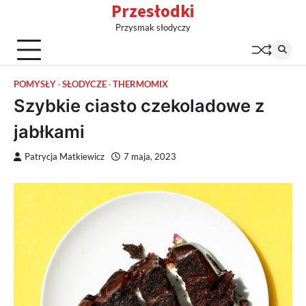
Przesłodki
Skip
to
Przysmak słodyczy
content
POMYSŁY
SŁODYCZE
THERMOMIX
Szybkie ciasto czekoladowe z
jabłkami
Patrycja Matkiewicz
7 maja, 2023