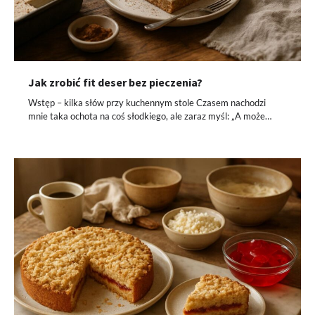
Jak zrobić fit deser bez pieczenia?
Wstęp – kilka słów przy kuchennym stole Czasem nachodzi
mnie taka ochota na coś słodkiego, ale zaraz myśl: „A może…