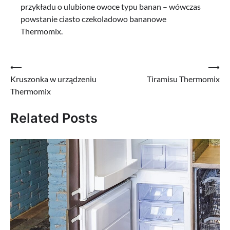
przykładu o ulubione owoce typu banan – wówczas
powstanie ciasto czekoladowo bananowe
Thermomix.
Nawigacja
⟵
⟶
Kruszonka w urządzeniu
Tiramisu Thermomix
wpisu
Thermomix
Related Posts