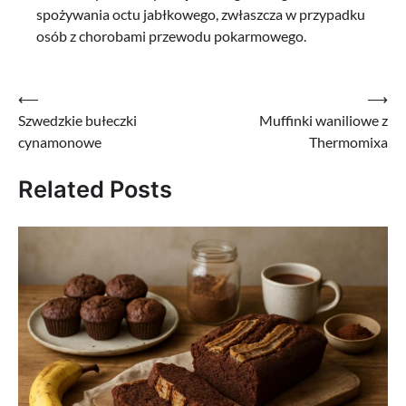
spożywania octu jabłkowego, zwłaszcza w przypadku
osób z chorobami przewodu pokarmowego.
Nawigacja
⟵
⟶
Szwedzkie bułeczki
Muffinki waniliowe z
wpisu
cynamonowe
Thermomixa
Related Posts