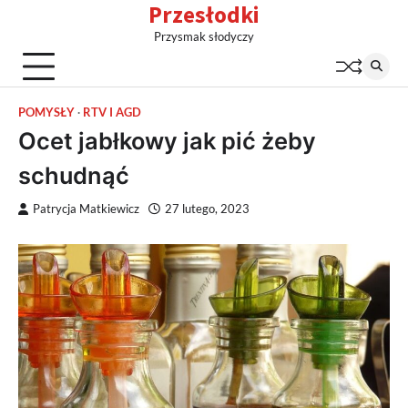
Przesłodki
Skip
to
Przysmak słodyczy
content
POMYSŁY
RTV I AGD
Ocet jabłkowy jak pić żeby
schudnąć
Patrycja Matkiewicz
27 lutego, 2023