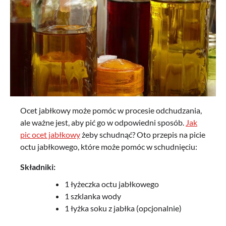
Ocet jabłkowy może pomóc w procesie odchudzania,
ale ważne jest, aby pić go w odpowiedni sposób.
Jak
pic ocet jabłkowy
żeby schudnąć? Oto przepis na picie
octu jabłkowego, które może pomóc w schudnięciu:
Składniki:
1 łyżeczka octu jabłkowego
1 szklanka wody
1 łyżka soku z jabłka (opcjonalnie)