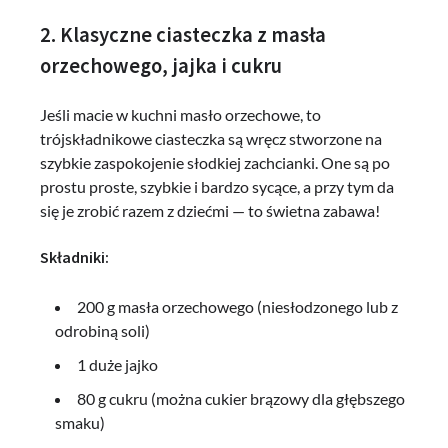
2. Klasyczne ciasteczka z masła
orzechowego, jajka i cukru
Jeśli macie w kuchni masło orzechowe, to
trójskładnikowe ciasteczka są wręcz stworzone na
szybkie zaspokojenie słodkiej zachcianki. One są po
prostu proste, szybkie i bardzo sycące, a przy tym da
się je zrobić razem z dziećmi — to świetna zabawa!
Składniki:
200 g masła orzechowego (niesłodzonego lub z
odrobiną soli)
1 duże jajko
80 g cukru (można cukier brązowy dla głębszego
smaku)