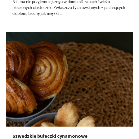
Nie ma nic przyjemniejszego w domu niż zapach świeżo
pieczonych ciasteczek. Zwłaszcza tych owsianych – pachnących
ciepłem, trochę jak miękki…
Szwedzkie bułeczki cynamonowe