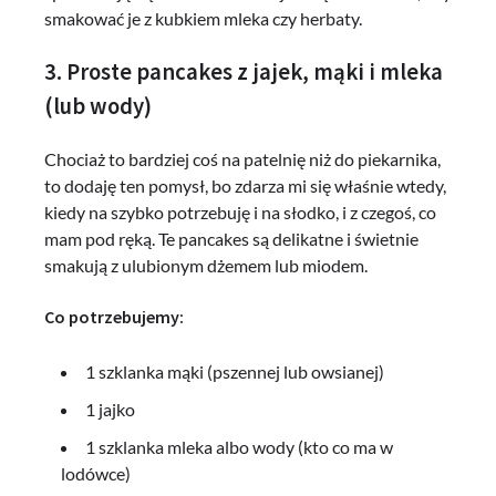
smakować je z kubkiem mleka czy herbaty.
3. Proste pancakes z jajek, mąki i mleka
(lub wody)
Chociaż to bardziej coś na patelnię niż do piekarnika,
to dodaję ten pomysł, bo zdarza mi się właśnie wtedy,
kiedy na szybko potrzebuję i na słodko, i z czegoś, co
mam pod ręką. Te pancakes są delikatne i świetnie
smakują z ulubionym dżemem lub miodem.
Co potrzebujemy:
1 szklanka mąki (pszennej lub owsianej)
1 jajko
1 szklanka mleka albo wody (kto co ma w
lodówce)