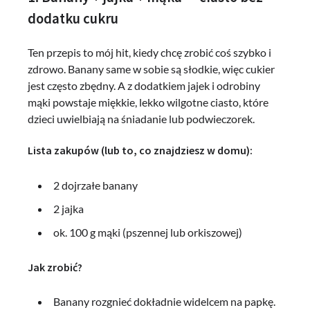
dodatku cukru
Ten przepis to mój hit, kiedy chcę zrobić coś szybko i
zdrowo. Banany same w sobie są słodkie, więc cukier
jest często zbędny. A z dodatkiem jajek i odrobiny
mąki powstaje miękkie, lekko wilgotne ciasto, które
dzieci uwielbiają na śniadanie lub podwieczorek.
Lista zakupów (lub to, co znajdziesz w domu):
2 dojrzałe banany
2 jajka
ok. 100 g mąki (pszennej lub orkiszowej)
Jak zrobić?
Banany rozgnieć dokładnie widelcem na papkę.