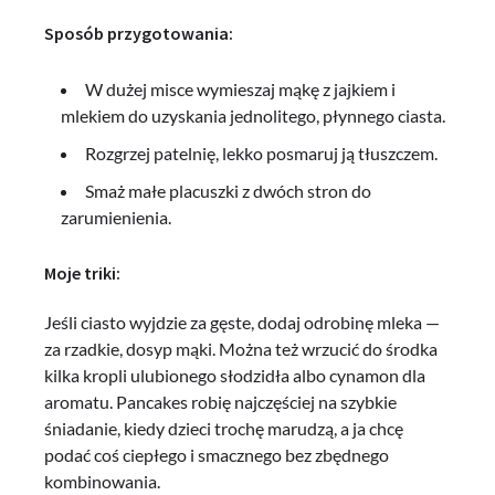
Sposób przygotowania:
W dużej misce wymieszaj mąkę z jajkiem i
mlekiem do uzyskania jednolitego, płynnego ciasta.
Rozgrzej patelnię, lekko posmaruj ją tłuszczem.
Smaż małe placuszki z dwóch stron do
zarumienienia.
Moje triki:
Jeśli ciasto wyjdzie za gęste, dodaj odrobinę mleka —
za rzadkie, dosyp mąki. Można też wrzucić do środka
kilka kropli ulubionego słodzidła albo cynamon dla
aromatu. Pancakes robię najczęściej na szybkie
śniadanie, kiedy dzieci trochę marudzą, a ja chcę
podać coś ciepłego i smacznego bez zbędnego
kombinowania.