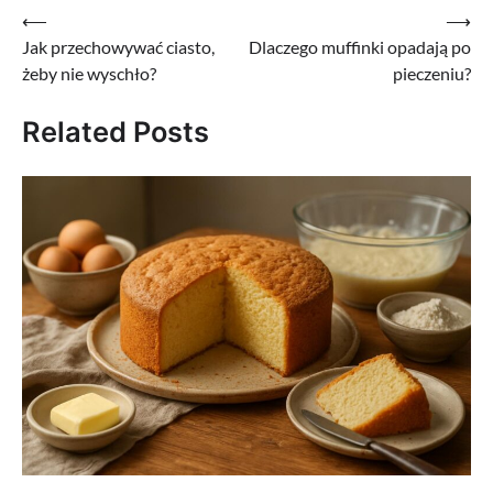
Nawigacja
⟵
⟶
Jak przechowywać ciasto,
Dlaczego muffinki opadają po
wpisu
żeby nie wyschło?
pieczeniu?
Related Posts