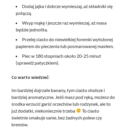
Dodaj jajka i dobrze wymieszaj, aż składniki się
połączą.
Wsyp mąkę i jeszcze raz wymieszaj, aż masa
będzie jednolita.
Przelej ciasto do niewielkiej foremki wyłożonej
papierem do pieczenia lub posmarowanej masłem.
Piec w 180 stopniach około 20-25 minut
(sprawdź patyczkiem).
Co warto wiedzieć:
Im bardziej dojrzałe banany, tym ciasto słodsze i
bardziej aromatyczne. Jeśli masz pod ręką, możesz do
środka wrzucić garść orzechów lub rodzynek, ale to
już dodatki, niekoniecznie trzeba
To ciasto
świetnie smakuje same, bez żadnych polew czy
kremów.