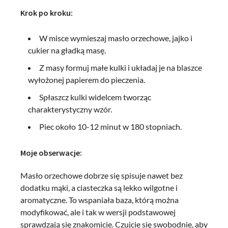
Krok po kroku:
W misce wymieszaj masło orzechowe, jajko i
cukier na gładką masę.
Z masy formuj małe kulki i układaj je na blaszce
wyłożonej papierem do pieczenia.
Spłaszcz kulki widelcem tworząc
charakterystyczny wzór.
Piec około 10-12 minut w 180 stopniach.
Moje obserwacje:
Masło orzechowe dobrze się spisuje nawet bez
dodatku mąki, a ciasteczka są lekko wilgotne i
aromatyczne. To wspaniała baza, którą można
modyfikować, ale i tak w wersji podstawowej
sprawdzają się znakomicie. Czujcie się swobodnie, aby