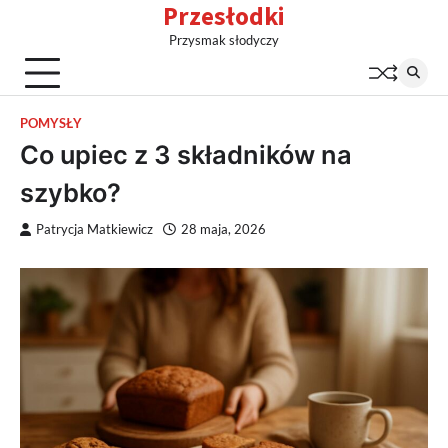
Przesłodki
Skip
to
Przysmak słodyczy
content
POMYSŁY
Co upiec z 3 składników na
szybko?
Patrycja Matkiewicz
28 maja, 2026