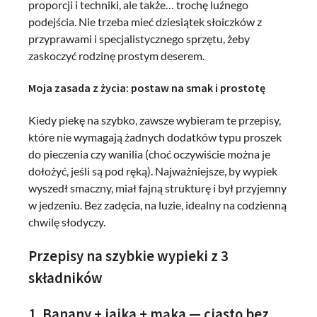
proporcji i techniki, ale także… trochę luźnego
podejścia. Nie trzeba mieć dziesiątek słoiczków z
przyprawami i specjalistycznego sprzętu, żeby
zaskoczyć rodzinę prostym deserem.
Moja zasada z życia: postaw na smak i prostotę
Kiedy piekę na szybko, zawsze wybieram te przepisy,
które nie wymagają żadnych dodatków typu proszek
do pieczenia czy wanilia (choć oczywiście można je
dołożyć, jeśli są pod ręką). Najważniejsze, by wypiek
wyszedł smaczny, miał fajną strukturę i był przyjemny
w jedzeniu. Bez zadęcia, na luzie, idealny na codzienną
chwilę słodyczy.
Przepisy na szybkie wypieki z 3
składników
1. Banany + jajka + mąka — ciasto bez