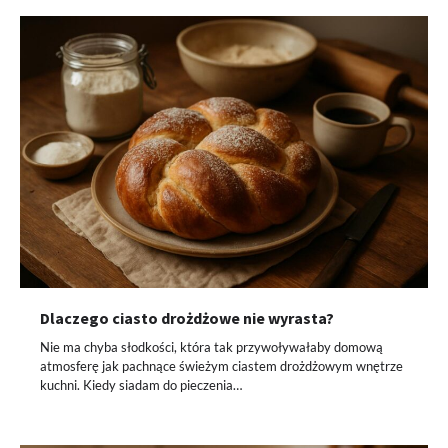
Dlaczego ciasto drożdżowe nie wyrasta?
Nie ma chyba słodkości, która tak przywoływałaby domową
atmosferę jak pachnące świeżym ciastem drożdżowym wnętrze
kuchni. Kiedy siadam do pieczenia…