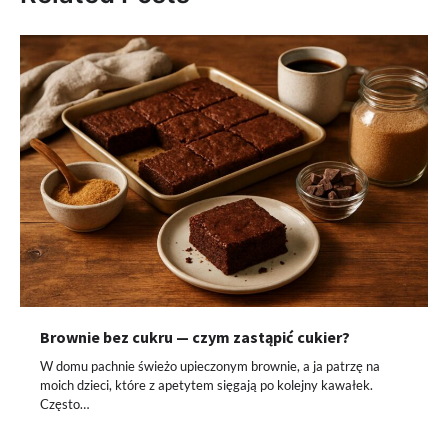
Brownie bez cukru — czym zastąpić cukier?
W domu pachnie świeżo upieczonym brownie, a ja patrzę na
moich dzieci, które z apetytem sięgają po kolejny kawałek.
Często…