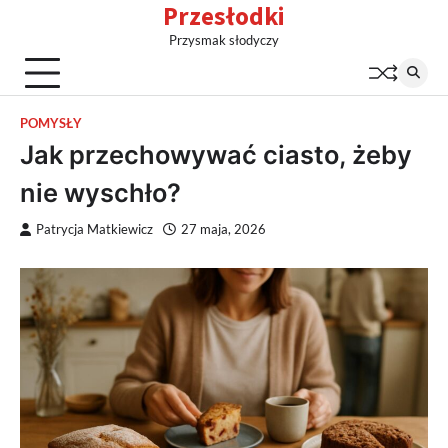
Przesłodki
Skip
to
Przysmak słodyczy
content
POMYSŁY
Jak przechowywać ciasto, żeby
nie wyschło?
Patrycja Matkiewicz
27 maja, 2026