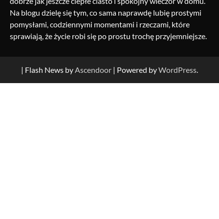
dobrze jak jeszcze ciepłe ciasto i spokojny wieczór w domu.
Na blogu dzielę się tym, co sama naprawdę lubię prostymi
pomysłami, codziennymi momentami i rzeczami, które
sprawiają, że życie robi się po prostu trochę przyjemniejsze.
| Flash News by
Ascendoor
| Powered by
WordPress
.