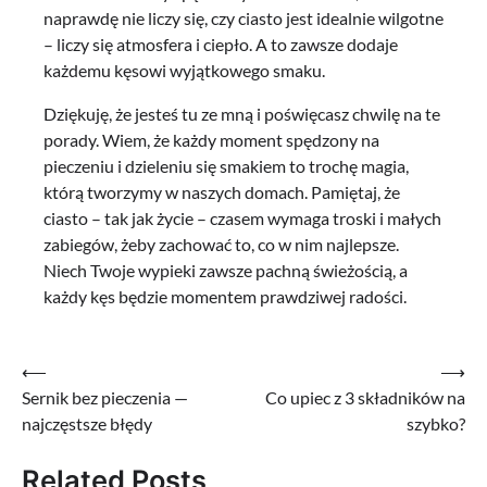
naprawdę nie liczy się, czy ciasto jest idealnie wilgotne
– liczy się atmosfera i ciepło. A to zawsze dodaje
każdemu kęsowi wyjątkowego smaku.
Dziękuję, że jesteś tu ze mną i poświęcasz chwilę na te
porady. Wiem, że każdy moment spędzony na
pieczeniu i dzieleniu się smakiem to trochę magia,
którą tworzymy w naszych domach. Pamiętaj, że
ciasto – tak jak życie – czasem wymaga troski i małych
zabiegów, żeby zachować to, co w nim najlepsze.
Niech Twoje wypieki zawsze pachną świeżością, a
każdy kęs będzie momentem prawdziwej radości.
Nawigacja
⟵
⟶
Sernik bez pieczenia —
Co upiec z 3 składników na
wpisu
najczęstsze błędy
szybko?
Related Posts