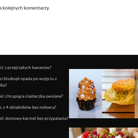
a kolejnych komentarzy.
ić z przejrzałych bananów?
o biszkopt opada po wyjęciu z
ika?
bić chrupiące ciasteczka owsiane?
c z 4 składników bez miksera?
bić domowy karmel bez przypalania?