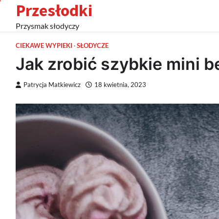
Przesłodki
Skip
to
Przysmak słodyczy
content
CIEKAWE WYPIEKI
SŁODYCZE
Jak zrobić szybkie mini b
Patrycja Matkiewicz
18 kwietnia, 2023