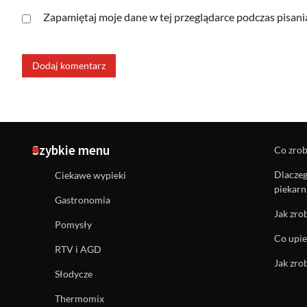
Zapamiętaj moje dane w tej przeglądarce podczas pisani
Szybkie menu
Co zrob
Dlaczeg
Ciekawe wypieki
piekarn
Gastronomia
Jak zro
Pomysły
Co upie
RTV i AGD
Jak zro
Słodycze
Thermomix