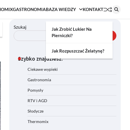
MOMIX
GASTRONOMIA
BAZA WIEDZY
KONTAKT
Szukaj
Jak Zrobić Lukier Na
Pierniczki?
Szukaj
Jak Rozpuszczać Żelatynę?
Szybko znajdziesz:
Ciekawe wypieki
Gastronomia
Pomysły
RTV i AGD
Słodycze
Thermomix