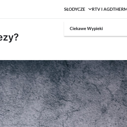
SŁODYCZE
RTV I AGD
THER
Ciekawe Wypieki
ezy?