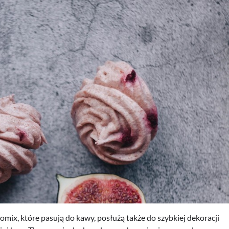
momix, które pasują do kawy, posłużą także do szybkiej dekoracji