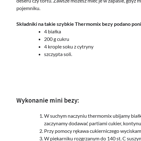
deseru czy tortu. Zawsze możesz mieć je w zapasie, gdyż
pojemniku.
Składniki na takie szybkie Thermomix bezy podano poni
4 białka
200 g cukru
4 krople soku z cytryny
szczypta soli.
Wykonanie mini bezy:
W suchym naczyniu thermomix ubijamy białka 
zaczynamy dodawać partiami cukier, kontynuu
Przy pomocy rękawa cukierniczego wyciskamy 
W piekarniku rozgrzanym do 140 st. C susz