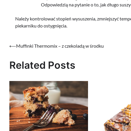
Odpowiedzią na pytanie o to, jak długo suszyć m
Należy kontrolować stopień wysuszenia, zmniejszyć tempe
piekarniku do ostygnięcia.
Nawigacja
⟵
Muffinki Thermomix – z czekoladą w środku
wpisu
Related Posts