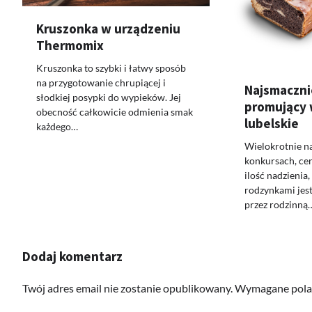
Kruszonka w urządzeniu
Thermomix
Kruszonka to szybki i łatwy sposób
na przygotowanie chrupiącej i
Najsmaczni
słodkiej posypki do wypieków. Jej
promujący
obecność całkowicie odmienia smak
lubelskie
każdego…
Wielokrotnie n
konkursach, cen
ilość nadzienia
rodzynkami jes
przez rodzinną
Dodaj komentarz
Twój adres email nie zostanie opublikowany.
Wymagane pola